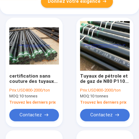
Donnez votre exigence
certification sans
Tuyaux de pétrole et
couture des tuyaux
de gaz de N80 P110,
OCTG api 5CT de 13
tuyaux L80
Prix:
USD800-2000/ton
Prix:
USD800-2000/ton
de 3/8 pouce
enfermants en acier
MOQ:
10 tonnes
MOQ:
10 tonnes
pétroles et de gaz
sans couture
Trouvez les derniers prix
Trouvez les derniers prix
Contactez
Contactez