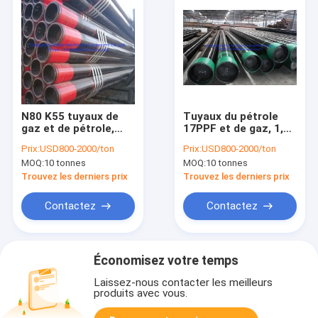
N80 K55 tuyaux de
Tuyaux du pétrole
gaz et de pétrole,
17PPF et de gaz, 1,05
tubes de tuyauterie
» - 20" enveloppe de
Prix:
USD800-2000/ton
Prix:
USD800-2000/ton
API 5CT OCTG
fil de BTC pour le
MOQ:
10 tonnes
MOQ:
10 tonnes
perçage de puits de
pétrole
Trouvez les derniers prix
Trouvez les derniers prix
Contactez
Contactez
Économisez votre temps
Laissez-nous contacter les meilleurs
produits avec vous.