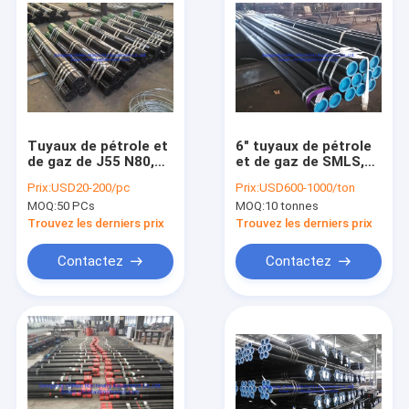
Tuyaux de pétrole et
6" tuyaux de pétrole
de gaz de J55 N80,
et de gaz de SMLS,
UE commune de
48" tuyau d'acier
Prix:
USD20-200/pc
Prix:
USD600-1000/ton
pétrole et de gaz de
sans couture de
MOQ:
50 PCs
MOQ:
10 tonnes
chiot d'api 5CT/NU
carbone
Trouvez les derniers prix
Trouvez les derniers prix
Contactez
Contactez
Aperçu
Produits
A propos de nous