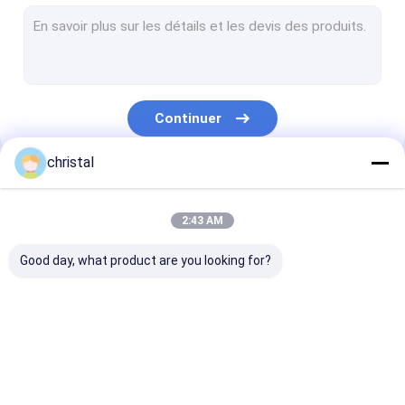
Pièces de rechange supérieures d'entraînement
Assemblée de tête de puits
Forage manipulant des outils
Continuer
Équipement de contrôle de solides
christal
Pinces d'énergie hydraulique
Nos Catégories
Composants de ficelle de perceuse
2:43 AM
Pompe à eau submersible hydraulique
Good day, what product are you looking for?
Dents de foreuse de rechange
Se cognent l'équipement de maîtrise des puits
Équipement de
Outils de cimentage
Outils de Dow
Mur plâtrant la machine de jet
production de
de gisement de
de gisement d
gisement de pétrole
pétrole
pétrole