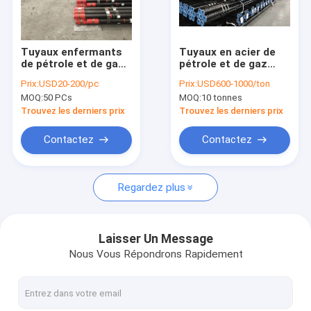
Visite d'usine
Contrôle de la qualité
Tuyaux enfermants
Tuyaux en acier de
de pétrole et de gaz,
pétrole et de gaz
Contact
joints de chiot de
d'ERW, lutte anti-
Prix:
USD20-200/pc
Prix:
USD600-1000/ton
tuyauterie avec
incendie de tuyau de
MOQ:
50 PCs
MOQ:
10 tonnes
l'accouplement d'EUE
la catégorie B api 5l
nouvelles
X52
Trouvez les derniers prix
Trouvez les derniers prix
Demande de soumission
Contactez
Contactez
Regardez plus
Équipement de production de gisement de pétrole
Outils de cimentage de gisement de pétrole
Laisser Un Message
Nous Vous Répondrons Rapidement
Outils de Downhole de gisement de pétrole
Pièces de rechange de pompe de boue