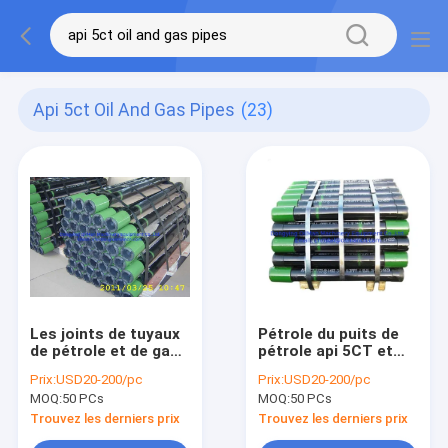
Api 5ct Oil And Gas Pipes
(23)
Les joints de tuyaux
Pétrole du puits de
de pétrole et de gaz
pétrole api 5CT et
d'api 5CT ajustent la
chiot de tuyaux de
Prix:
USD20-200/pc
Prix:
USD20-200/pc
taille intégrale de
gaz commun pour
MOQ:
50 PCs
MOQ:
50 PCs
tuyauterie
ajuster la profondeur
Trouvez les derniers prix
Trouvez les derniers prix