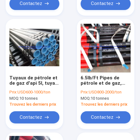
Contactez
Contactez
Tuyaux de pétrole et
6.5lb/Ft Pipes de
de gaz d'api 5l, tuyau
pétrole et de gaz,
d'acier sans couture
EUE sans soudure
Prix:
USD600-1000/ton
Prix:
USD800-2000/ton
de la catégorie B
gamme 2 API 5CT
MOQ:
10 tonnes
MOQ:
10 tonnes
d'Astm A106
tubes
Trouvez les derniers prix
Trouvez les derniers prix
Contactez
Contactez