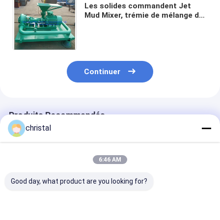
Les solides commandent Jet
Mud Mixer, trémie de mélange de
boue de fluides de perçage dans
le système de séparation
Continuer
Produits Recommandés
christal
6:46 AM
Good day, what product are you looking for?
Séparateur hydro
Matériel de forage
Trémie et pièc
cyclone avec
Jet Mud Mixer
rechange de J