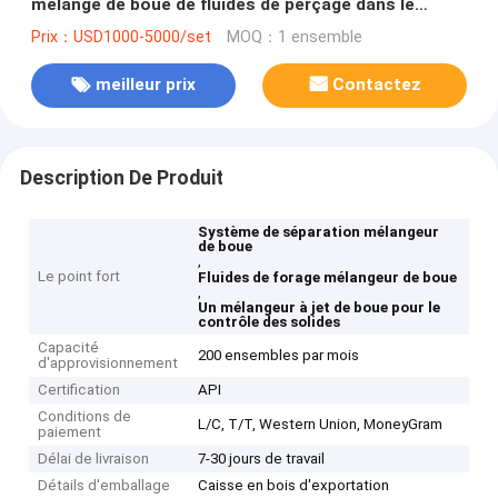
mélange de boue de fluides de perçage dans le
système de séparation
Prix：USD1000-5000/set
MOQ：1 ensemble
meilleur prix
Contactez
Description De Produit
Système de séparation mélangeur
de boue
,
Le point fort
Fluides de forage mélangeur de boue
,
Un mélangeur à jet de boue pour le
contrôle des solides
Capacité
200 ensembles par mois
d'approvisionnement
Certification
API
Conditions de
L/C, T/T, Western Union, MoneyGram
paiement
Délai de livraison
7-30 jours de travail
Détails d'emballage
Caisse en bois d'exportation