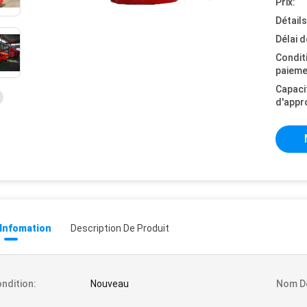
Prix:
Détail
Délai d
Condit
paieme
Capaci
d'appr
 Infomation
Description De Produit
ndition:
Nouveau
Nom De