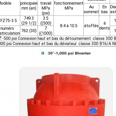
odèle
principale
travail
fonctionnement
Au
En
Di
mm (en)
MPa
MPa
sommet
bas
ext
(psi)
749.3
3.5
FFZ75-3.5
(29 1/2)
((500)
à
8.4 à 10.5
étoffés
dents
 numéro
7
762 (30)
triculation
((1000)
2 ̊-500 psi Connexion haut et bas du détournement: classe 30
1000 psi Connexion haut et bas du déviateur: classe 300 B16/A