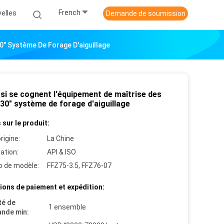
French
elles
Demande de soumission
0" Système De Forage D'aiguillage
si se cognent l'équipement de maîtrise des
 30" système de forage d'aiguillage
 sur le produit:
rigine:
La Chine
cation:
API & ISO
 de modèle:
FFZ75-3.5, FFZ76-07
ions de paiement et expédition:
té de
1 ensemble
nde min: