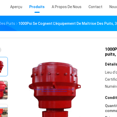
Aperçu
Produits
A Propos De Nous
Contact
Nouv
Des Puits
1000Psi Se Cognent L'équipement De Maîtrise Des Puits, 3
1000P
puits,
Détails
Lieu d'o
Certifi
Numéro
Condit
Quanti
comma