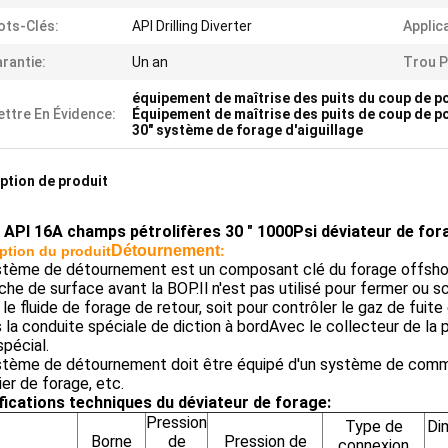
ts-Clés:
API Drilling Diverter
Applic
rantie:
Un an
Trou P
équipement de maîtrise des puits du coup de p
ttre En Évidence:
Équipement de maîtrise des puits de coup de po
30" système de forage d'aiguillage
ption de produit
API 16A champs pétrolifères 30 " 1000Psi déviateur de for
Détournement
ption du produit
:
tème de détournement est un composant clé du forage offshore 
che de surface avant la BOP.Il n'est pas utilisé pour fermer ou s
r le fluide de forage de retour, soit pour contrôler le gaz de fui
la conduite spéciale de diction à bordAvec le collecteur de la 
spécial.
tème de détournement doit être équipé d'un système de commande
lier de forage, etc.
fications techniques du déviateur de forage:
Pression
Type de
Di
Borne
de
Pression de
connexion