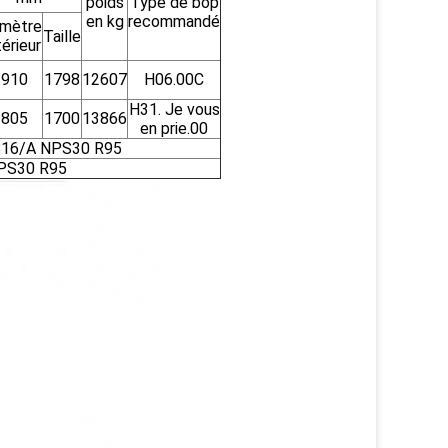
poids
Type de bop
en kg
recommandé
amètre
Taille
érieur
1910
1798
12607
H06.00C
H31. Je vous
1805
1700
13866
en prie.00
0 B16/A NPS30 R95
 NPS30 R95