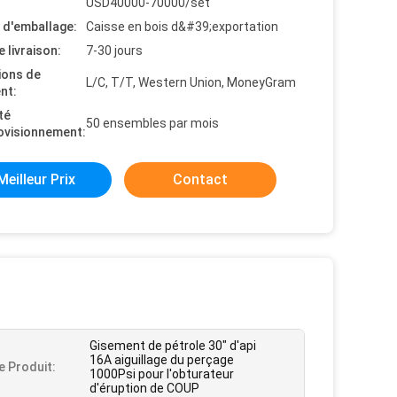
USD40000-70000/set
s d'emballage:
Caisse en bois d&#39;exportation
e livraison:
7-30 jours
ions de
L/C, T/T, Western Union, MoneyGram
nt:
té
50 ensembles par mois
ovisionnement:
Meilleur Prix
Contact
Gisement de pétrole 30" d'api
16A aiguillage du perçage
 Produit:
1000Psi pour l'obturateur
d'éruption de COUP