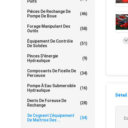
Puits
Pièces De Rechange De
(46)
Pompe De Boue
Forage Manipulant Des
(58)
Outils
Équipement De Contrôle
(51)
De Solides
Pinces D'énergie
(9)
Hydraulique
Composants De Ficelle De
(34)
Perceuse
Pompe À Eau Submersible
(16)
Hydraulique
Détail
Dents De Foreuse De
(28)
Rechange
Se Cognent L'équipement
(34)
Co
De Maîtrise Des ...