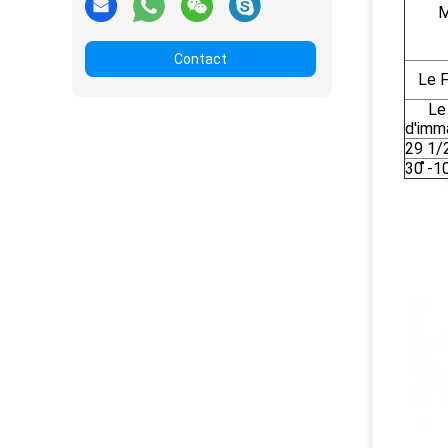
M
Contact
Le 
Le
d'imma
29 1/
30 ̊-