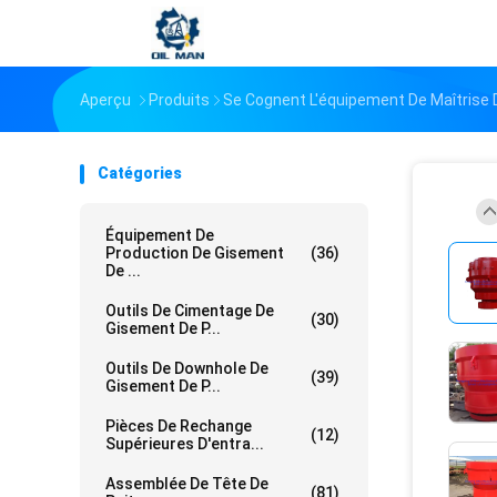
Aperçu
Produits
Se Cognent L'équipement De Maîtrise 
Catégories
Équipement De
Production De Gisement
(36)
De ...
Outils De Cimentage De
(30)
Gisement De P...
Outils De Downhole De
(39)
Gisement De P...
Pièces De Rechange
(12)
Supérieures D'entra...
Assemblée De Tête De
(81)