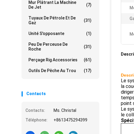
Mur Plâtrant La Machine
(7)
De Jet
Mo
Tuyaux De Pétrole Et De
Ga
(31)
Gaz
Unité S'opposante
(1)
Me
Peu De Perceuse De
(31)
Roche
Descri
Perçage Rig Accessories
(61)
Outils De Pêche Au Trou
(17)
Descri
Le sys
la cou
dirige
Contacts
temps 
point 
Le sys
Contacts:
Ms. Christal
le col
Téléphone:
+8613475294399
Spéci