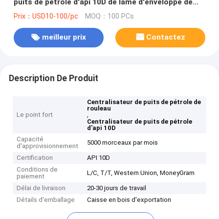
puits de pétrole d'api 10D de lame d'enveloppe de
tuyau
Prix：USD10-100/pc
MOQ：100 PCs
meilleur prix
Contactez
Description De Produit
Centralisateur de puits de pétrole de
rouleau
Le point fort
,
Centralisateur de puits de pétrole
d'api 10D
Capacité
5000 morceaux par mois
d'approvisionnement
Certification
API 10D
Conditions de
L/C, T/T, Western Union, MoneyGram
paiement
Délai de livraison
20-30 jours de travail
Détails d'emballage
Caisse en bois d'exportation