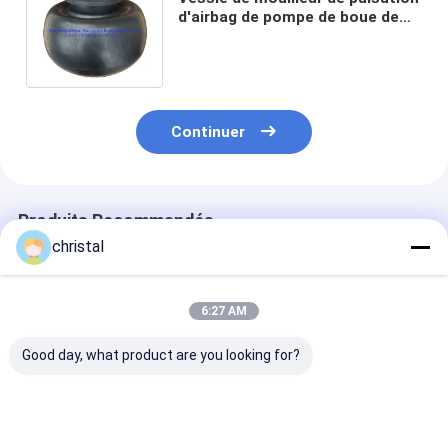
d'airbag de pompe de boue de
forage de puits de pétrole d'api
7K
Continuer
Produits Recommandés
christal
6:27 AM
Good day, what product are you looking for?
M/D TOTCO
Assemblée de piston
Piston collé 1
Séparateurs de
de pièces de
pièces de rec
pistons Isolateurs de
rechange de pompe
de pompe de b