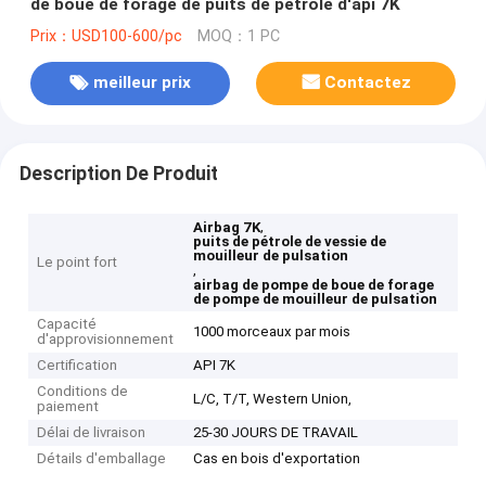
de boue de forage de puits de pétrole d'api 7K
Prix：USD100-600/pc
MOQ：1 PC
meilleur prix
Contactez
Description De Produit
,
Airbag 7K
puits de pétrole de vessie de
mouilleur de pulsation
Le point fort
,
airbag de pompe de boue de forage
de pompe de mouilleur de pulsation
Capacité
1000 morceaux par mois
d'approvisionnement
Certification
API 7K
Conditions de
L/C, T/T, Western Union,
paiement
Délai de livraison
25-30 JOURS DE TRAVAIL
Détails d'emballage
Cas en bois d'exportation