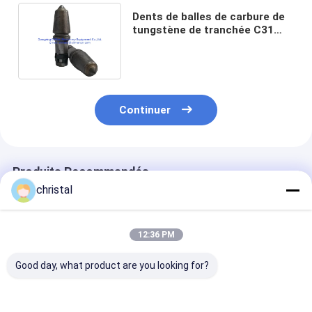
Dents de balles de carbure de
tungstène de tranchée C31
C21 Bits de charnière ronds
Continuer
Produits Recommandés
christal
12:36 PM
Good day, what product are you looking for?
Jambe ronde de
Kennametal et Betek
Betek Flat Cut