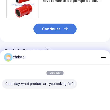
revêtements de pompe de boue
de la série 3NB avec une garantie
d'an
Continuer
Produits Recommandés
christal
9:08 AM
Good day, what product are you looking for?
M/D TOTCO
Vessie de mouilleur
Assemblée de 
Séparateurs de
de pulsation d'airbag
de pièces de
pistons Isolateurs de
de pompe de boue de
rechange de 
pistons Émetteur de
forage de puits de
de boue d'api 