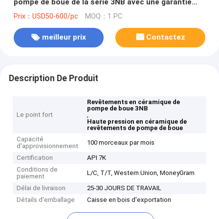
pompe de boue de la série 3NB avec une garantie
d'an
Prix：USD50-600/pc
MOQ：1 PC
meilleur prix
Contactez
Description De Produit
Revêtements en céramique de
pompe de boue 3NB
Le point fort
,
Haute pression en céramique de
revêtements de pompe de boue
Capacité
100 morceaux par mois
d'approvisionnement
Certification
API 7K
Conditions de
L/C, T/T, Western Union, MoneyGram
paiement
Délai de livraison
25-30 JOURS DE TRAVAIL
Détails d'emballage
Caisse en bois d'exportation