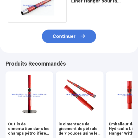
Liner Hanger pour la
transmission hydraulique
Continuer
Produits Recommandés
Outils de
le cimentage de
Emballeur de R
cimentation dans les
gisement de pétrole
Hydraulic Line
champs pétrolifères,
de 7 pouces usine le
Hanger With d
raccord de liner
cintre de revêtement
forage de pétr