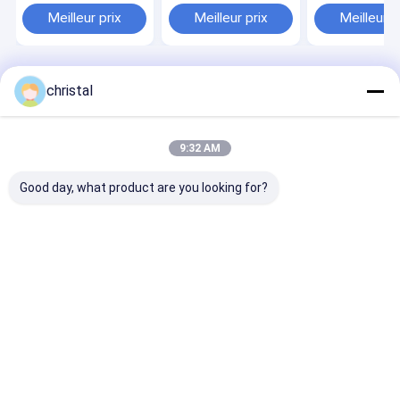
résistant à l' H2S
pour le perçage
pour le puits
Meilleur prix
Meilleur prix
Meilleur p
déroutant enfermant
géothermique
Aperçu
Au sujet de nous
Desktop Site
christal
Plan du site
Privacy Policy
Qualité
Équipement de production de gisement de pétrole
Usine
De Chine.Copyright © 2025 Dongying Oilman Machinery Equipment
9:32 AM
Co.,Ltd.. All Rights Reserved.
Good day, what product are you looking for?
Aperçu
Produits
A propos de nous