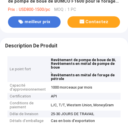
de pompe de boue de BOMCO F1600 pour le forage
de pétrole
Prix：USD800-1500/pc
MOQ：1 PC
meilleur prix
Contactez
Description De Produit
,
Revêtement de pompe de boue de Bi
Revêtements en métal de pompe de
boue
Le point fort
,
Revêtements en métal de forage de
pétrole
Capacité
1000 morceaux par mois
d'approvisionnement
Certification
API
Conditions de
L/C, T/T, Western Union, MoneyGram
paiement
Délai de livraison
25-30 JOURS DE TRAVAIL
Détails d'emballage
Cas en bois d'exportation