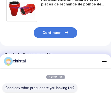
pièces de rechange de pompe de
boue de BOMCO F1600 pour le
forage de pétrole
Continuer
Produits Recommandés
christal
12:22 PM
Good day, what product are you looking for?
M/D TOTCO
Vessie de mouilleur
Assemblée de 
Séparateurs de
de pulsation d'airbag
de pièces de
pistons Isolateurs de
de pompe de boue de
rechange de 