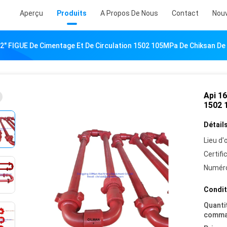
Aperçu
Produits
A Propos De Nous
Contact
Nouv
 2" FIGUE De Cimentage Et De Circulation 1502 105MPa De Chiksan D
Api 16
1502 
Détails
Lieu d'o
Certifi
Numéro
Condit
Quanti
comma