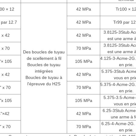
00 × 12
42 MPa
Tr100 × 1
 par 12.7
42 MPa
Tr99 par 12
3.8125-3Stub A
 x 42
42 MPa
est une arme à
3.8125-3Stub A
 x 70
70 MPa
est une arme à
Des boucles de tuyau
de scellement à fil
4.125-3-Acme-2G.
"× 105
105 MPa
Boucles de tuyau
en prie.
intégrées
5.375-3Stub Acme
 x 42
42 MPa
Boucles de tuyau à
vous en pri
l'épreuve du H2S
5.375-4-Acme-2G.
" x 70
70 MPa
en prie.
5.375-3.5-Acme-
"x 105
105 MPa
vous en pri
6.25-3Stub Acme
4"×42
42 MPa
une arme à f
6.25-4-Acme-2G. 
" x 70
70 MPa
en prie.