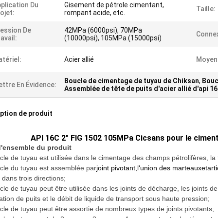
plication Du
Gisement de pétrole cimentant,
Taille:
ojet:
rompant acide, etc.
ession De
42MPa (6000psi), 70MPa
Connex
avail:
(10000psi), 105MPa (15000psi)
tériel:
Acier allié
Moyen 
Boucle de cimentage de tuyau de Chiksan
,
Bouc
ttre En Évidence:
Assemblée de tête de puits d'acier allié d'api 1
ption de produit
API 16C 2" FIG 1502 105MPa Cicsans pour le cimenta
d'ensemble du produit
le de tuyau est utilisée dans le cimentage des champs pétrolifères, la f
cle du tuyau est assemblée par
joint pivotant
,
l'union des marteaux
et
art
e dans trois directions;
le de tuyau peut être utilisée dans les joints de décharge, les joints de t
tion de puits et le débit de liquide de transport sous haute pression;
cle de tuyau peut être assortie de nombreux types de joints pivotants;