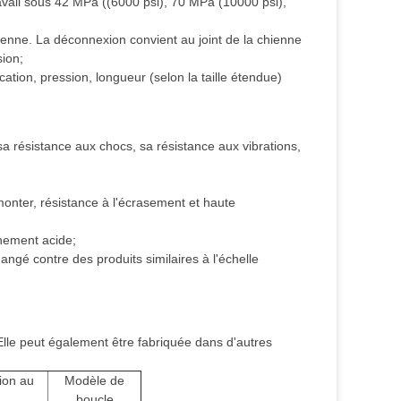
avail sous 42 MPa ((6000 psi), 70 MPa (10000 psi),
ienne. La déconnexion convient au joint de la chienne
sion;
ion, pression, longueur (selon la taille étendue)
 sa résistance aux chocs, sa résistance aux vibrations,
monter, résistance à l'écrasement et haute
nement acide;
hangé contre des produits similaires à l'échelle
 ′′. Elle peut également être fabriquée dans d'autres
ion au
Modèle de
boucle