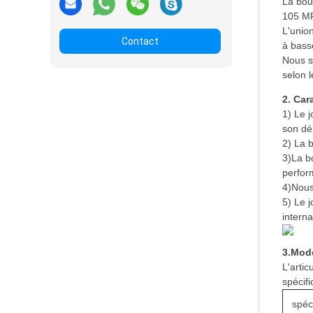
La bou
105 MP
L'unio
Contact
à bass
Nous s
selon l
2. Car
1) Le j
son déb
2) La 
3)La b
perfor
4)Nous
5) Le j
interna
3.Mod
L'artic
spécifi
spéc