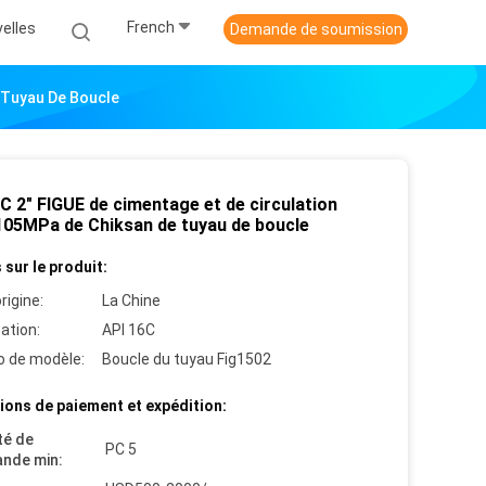
French
elles
Demande de soumission
e Tuyau De Boucle
C 2" FIGUE de cimentage et de circulation
105MPa de Chiksan de tuyau de boucle
 sur le produit:
rigine:
La Chine
cation:
API 16C
 de modèle:
Boucle du tuyau Fig1502
ions de paiement et expédition:
té de
PC 5
nde min: