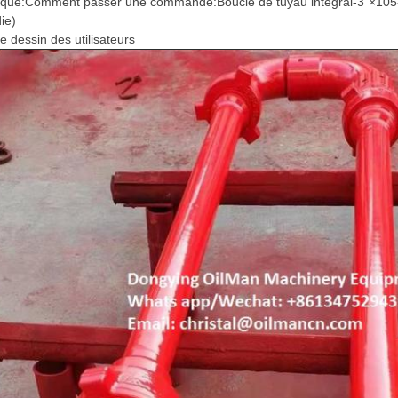
ue:Comment passer une commande:Boucle de tuyau intégral-3"×105-8" 
ie)
e dessin des utilisateurs