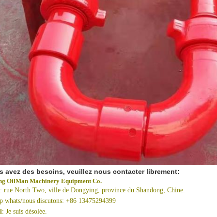
s avez des besoins, veuillez nous contacter librement:
ng OilMan Machinery Equipment Co.
: rue North Two, ville de Dongying, province du Shandong, Chine.
 whats/nous discutons
: +86 13475294399
l
:
Je suis désolée.