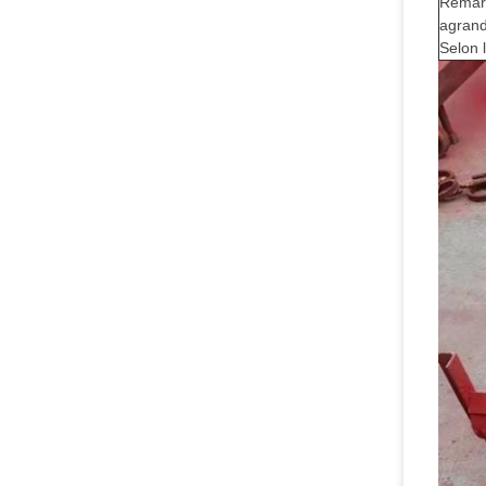
Remarq
agrand
Selon l