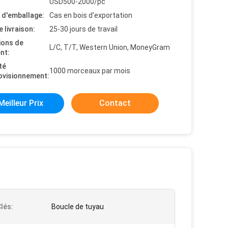
USD500-2000/pc
s d'emballage:
Cas en bois d'exportation
e livraison:
25-30 jours de travail
ions de
L/C, T/T, Western Union, MoneyGram
nt:
té
1000 morceaux par mois
ovisionnement:
Meilleur Prix
Contact
lés:
Boucle de tuyau