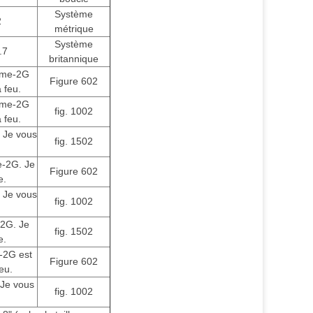
Système
2
métrique
Système
.7
britannique
cme-2G
Figure 602
 feu.
cme-2G
fig. 1002
 feu.
 Je vous
fig. 1502
-2G. Je
Figure 602
e.
 Je vous
fig. 1002
2G. Je
fig. 1502
e.
-2G est
Figure 602
eu.
Je vous
fig. 1002