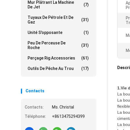
Mur Plâtrant La Machine
Ap
(7)
De Jet
Pr
Tuyaux De Pétrole Et De
Pr
(31)
Gaz
Tr
Unité S'opposante
(1)
Ma
Peu De Perceuse De
(31)
Roche
Me
Perçage Rig Accessories
(61)
Descri
Outils De Pêche Au Trou
(17)
1.Vie 
Contacts
La bouc
La bou
flexibl
Contacts:
Ms. Christal
La bouc
Téléphone:
+8613475294399
cimenta
La bou