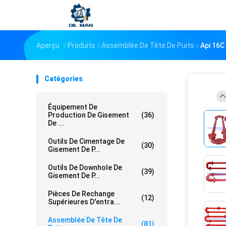
Aperçu
Produits
Assemblée De Tête De Puits
Api 16C
Catégories
Équipement De
Production De Gisement
(36)
De ...
Outils De Cimentage De
(30)
Gisement De P...
Outils De Downhole De
(39)
Gisement De P...
Pièces De Rechange
(12)
Supérieures D'entra...
Assemblée De Tête De
(81)