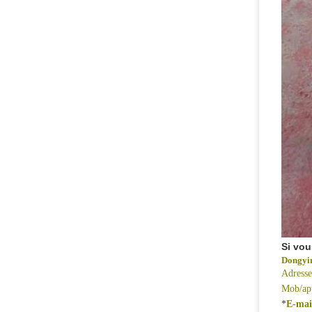
Si vou
Dongyi
Adresse
Mob/app
*
E-mai