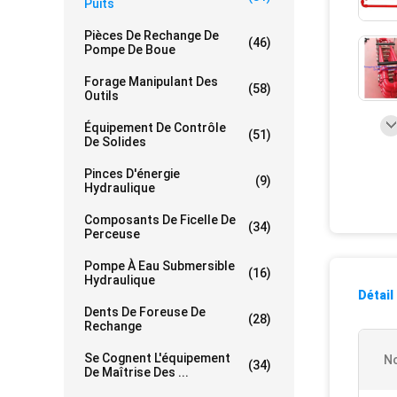
Puits
Pièces De Rechange De
(46)
Pompe De Boue
Forage Manipulant Des
(58)
Outils
Équipement De Contrôle
(51)
De Solides
Pinces D'énergie
(9)
Hydraulique
Composants De Ficelle De
(34)
Perceuse
Pompe À Eau Submersible
(16)
Hydraulique
Détail
Dents De Foreuse De
(28)
Rechange
Se Cognent L'équipement
No
(34)
De Maîtrise Des ...