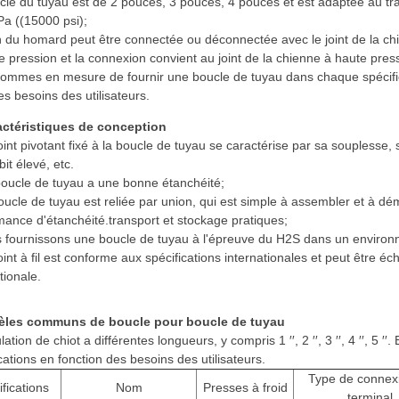
cle du tuyau est de 2 pouces, 3 pouces, 4 pouces et est adaptée au tr
a ((15000 psi);
n du homard peut être connectée ou déconnectée avec le joint de la ch
e pression et la connexion convient au joint de la chienne à haute pres
ommes en mesure de fournir une boucle de tuyau dans chaque spécificat
es besoins des utilisateurs.
actéristiques de conception
oint pivotant fixé à la boucle de tuyau se caractérise par sa souplesse,
it élevé, etc.
boucle de tuyau a une bonne étanchéité;
oucle de tuyau est reliée par union, qui est simple à assembler et à dé
mance d'étanchéité.transport et stockage pratiques;
 fournissons une boucle de tuyau à l'épreuve du H2S dans un environ
oint à fil est conforme aux spécifications internationales et peut être éc
tionale.
èles communs de boucle pour boucle de tuyau
ulation de chiot a différentes longueurs, y compris 1 ′′, 2 ′′, 3 ′′, 4 ′′, 5
cations en fonction des besoins des utilisateurs.
Type de connex
ifications
Nom
Presses à froid
terminal